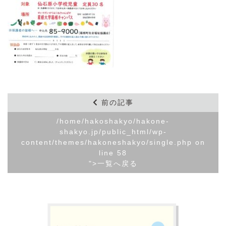
前の記事
/home/hakoshakyo/hakone-
shakyo.jp/public_html/wp-
content/themes/hakoneshakyo/single.php on
line
58
">一覧へ戻る