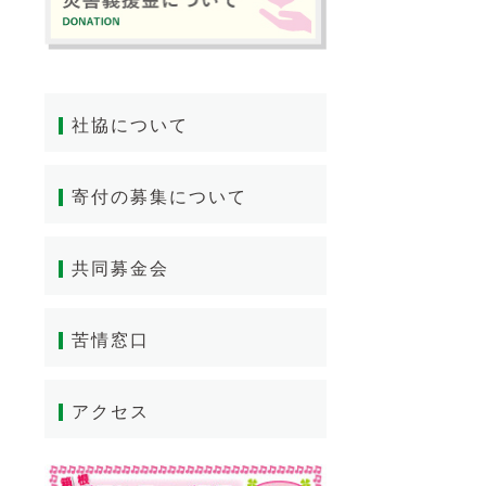
社協について
寄付の募集について
共同募金会
苦情窓口
アクセス