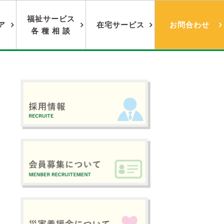
福祉サービス
ア
在宅サービス
お問合わせ
各 種 相 談